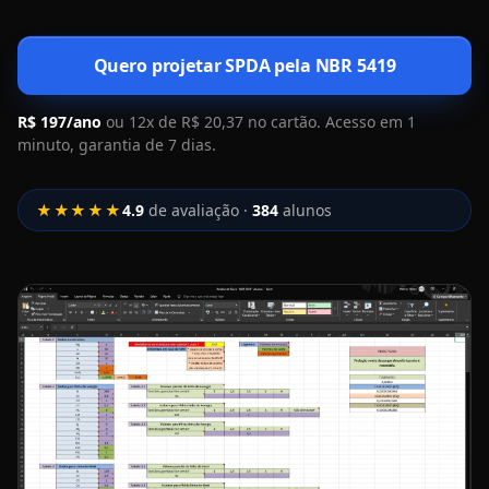
Quero projetar SPDA pela NBR 5419
R$ 197/ano
ou 12x de R$ 20,37 no cartão. Acesso em 1
minuto, garantia de 7 dias.
★★★★★
4.9
de avaliação ·
384
alunos