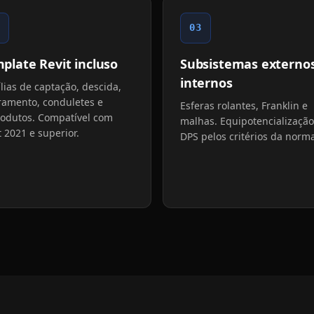
03
plate Revit incluso
Subsistemas externos
internos
lias de captação, descida,
ramento, conduletes e
Esferas rolantes, Franklin e
rodutos. Compatível com
malhas. Equipotencialização
t 2021 e superior.
DPS pelos critérios da norm