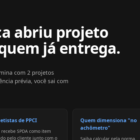
a abriu projeto
 quem já entrega.
rmina com 2 projetos
ncia prévia, você sai com
jetistas de PPCI
Quem dimensiona "no
achômetro"
 recebe SPDA como item
ido pelo cliente junto com o
Saiba calcular pela norma.