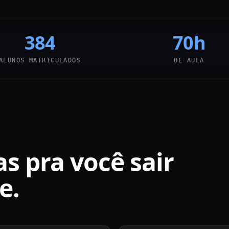
384
70h
ALUNOS MATRICULADOS
DE AULA
s pra você sair
e.