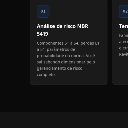
01
02
Análise de risco NBR
Tem
5419
Famí
ater
Componentes S1 a S4, perdas L1
elet
a L4, parâmetros de
Revi
probabilidade da norma. Você
sai sabendo dimensionar pelo
gerenciamento de risco
completo.