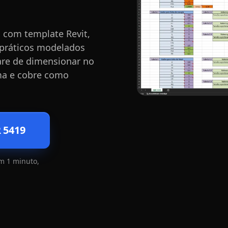
 com template Revit,
s práticos modelados
Pare de dimensionar no
ma e cobre como
 5419
m 1 minuto,