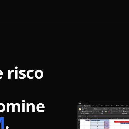
 risco
omine
M
.