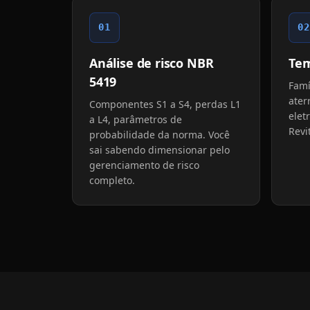
01
02
Análise de risco NBR
Tem
5419
Famí
ater
Componentes S1 a S4, perdas L1
elet
a L4, parâmetros de
Revi
probabilidade da norma. Você
sai sabendo dimensionar pelo
gerenciamento de risco
completo.