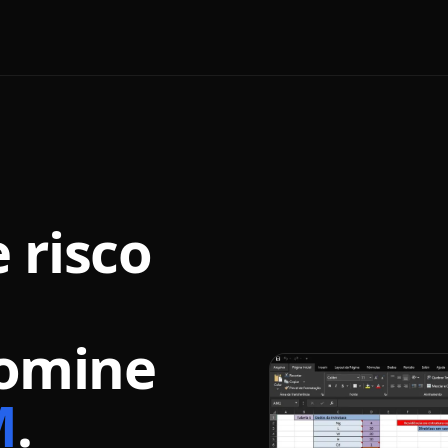
 risco
omine
M
.