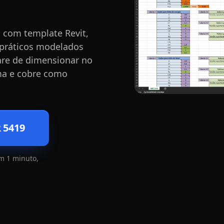
 com template Revit,
s práticos modelados
Pare de dimensionar no
ma e cobre como
 5419
m 1 minuto,