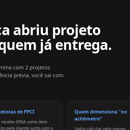
a abriu projeto
 quem já entrega.
rmina com 2 projetos
ncia prévia, você sai com
jetistas de PPCI
Quem dimensiona "no
achômetro"
 recebe SPDA como item
ido pelo cliente junto com o
Saiba calcular pela norma.