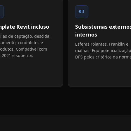
03
plate Revit incluso
Subsistemas externos
internos
lias de captação, descida,
ramento, conduletes e
Esferas rolantes, Franklin e
rodutos. Compatível com
malhas. Equipotencialização
t 2021 e superior.
DPS pelos critérios da norm