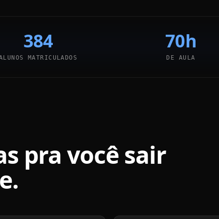
384
70h
ALUNOS MATRICULADOS
DE AULA
s pra você sair
e.