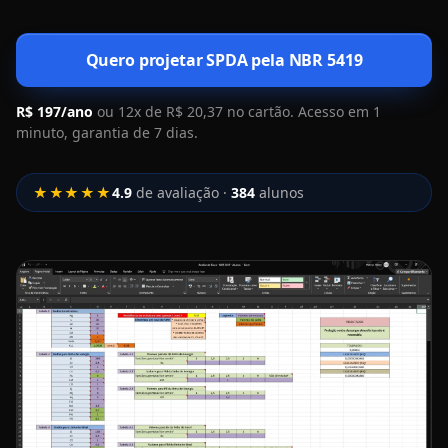
Quero projetar SPDA pela NBR 5419
R$ 197/ano
ou 12x de R$ 20,37 no cartão. Acesso em 1
minuto, garantia de 7 dias.
★★★★★
4.9
de avaliação ·
384
alunos